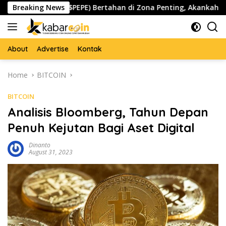
Skip
Pepe ($PEPE) Bertahan di Zona Penting, Akankah Memicu Lo
Breaking News
to
content
About
Advertise
Kontak
Home
BITCOIN
BITCOIN
Analisis Bloomberg, Tahun Depan
Penuh Kejutan Bagi Aset Digital
Dinanto
August 31, 2023