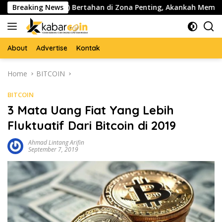
Skip
 ($PEPE) Bertahan di Zona Penting, Akankah Memicu Lonjakan B
Breaking News
to
content
About
Advertise
Kontak
Home
BITCOIN
BITCOIN
3 Mata Uang Fiat Yang Lebih
Fluktuatif Dari Bitcoin di 2019
Ahmad Lintang Arifin
September 7, 2019