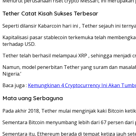
Menurut perusahaan riset crypto Messari, ini merupakan 
Tether Catat Kisah Sukses Terbesar
Seperti dilansir Kabarcoin hari ini , Tether sejauh ini terny
Kapitalisasi pasar stablecoin terkemuka telah membengkak
terhadap USD.
Tether telah berhasil melampaui XRP , sehingga menjadi cr
Namun, model penerbitan Tether yang suram dan masalah 
Nigeria.’
Baca juga :
Kemungkinan 4 Cryptocurrency Ini Akan Tumb
Mata uang Serbaguna
Pada akhir 2018, Tether mulai menginjak kaki Bitcoin ket
Sementara Bitcoin menyumbang lebih dari 67 persen dari p
Sementara itu, Ethereum berada di tempat ketiga jauh se