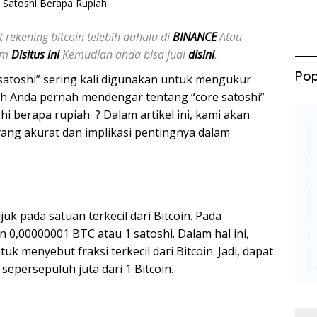
 rekening bitcoin telebih dahulu di
BINANCE
Atau
jam
Disitus ini
Kemudian anda bisa jual
disini
.
Pop
“satoshi” sering kali digunakan untuk mengukur
akah Anda pernah mendengar tentang “core satoshi”
shi berapa rupiah ? Dalam artikel ini, kami akan
ng akurat dan implikasi pentingnya dalam
juk pada satuan terkecil dari Bitcoin. Pada
 0,00000001 BTC atau 1 satoshi. Dalam hal ini,
uk menyebut fraksi terkecil dari Bitcoin. Jadi, dapat
sepersepuluh juta dari 1 Bitcoin.