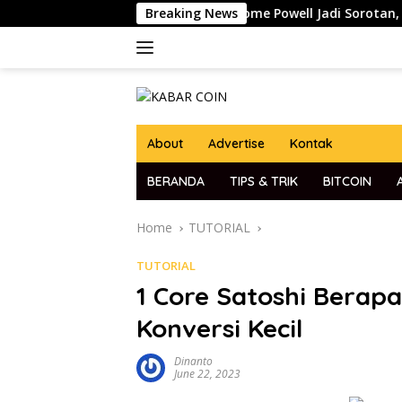
Skip
Pidato Ketua The Fed Jerome Powell Jadi Sorotan, Pasar Kript
Breaking News
to
content
About
Advertise
Kontak
BERANDA
TIPS & TRIK
BITCOIN
Home
TUTORIAL
TUTORIAL
1 Core Satoshi Berap
Konversi Kecil
Dinanto
June 22, 2023