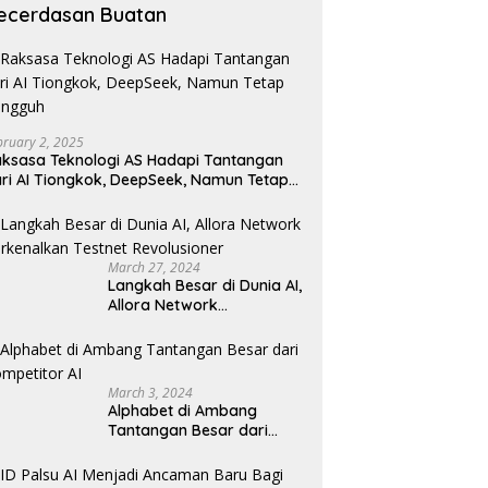
ecerdasan Buatan
bruary 2, 2025
ksasa Teknologi AS Hadapi Tantangan
ri AI Tiongkok, DeepSeek, Namun Tetap
angguh
March 27, 2024
Langkah Besar di Dunia AI,
Allora Network
Perkenalkan Testnet
Revolusioner
March 3, 2024
Alphabet di Ambang
Tantangan Besar dari
Kompetitor AI