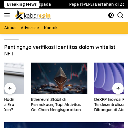
Skip
to dan Global Waspada
Breaking News
Pepe ($PEPE) Bertahan di Zona 
to
content
About
Advertise
Kontak
Pentingnya verifikasi identitas dalam whitelist
NFT
Ethereum Stabil di
DeXRP Inovasi Pertukaran
Permukaan, Tapi Aktivitas
Terdesentralisasi yang
On-Chain Mengisyaratkan
Dibangun di Atas XRP Ledger
Pergerakan Besar