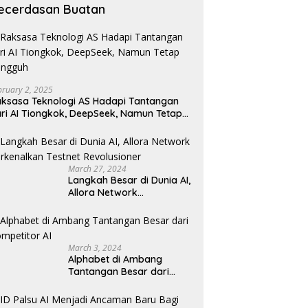
ecerdasan Buatan
bruary 2, 2025
ksasa Teknologi AS Hadapi Tantangan
ri AI Tiongkok, DeepSeek, Namun Tetap
angguh
March 27, 2024
Langkah Besar di Dunia AI,
Allora Network
Perkenalkan Testnet
Revolusioner
March 3, 2024
Alphabet di Ambang
Tantangan Besar dari
Kompetitor AI