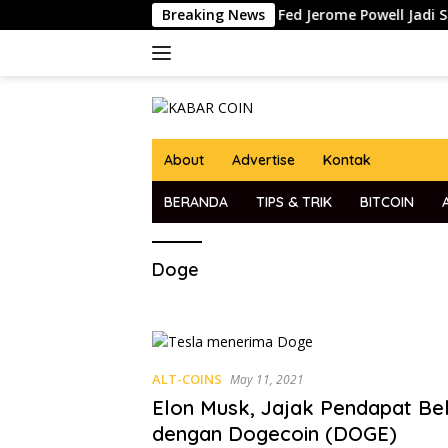
Skip
 Analis
Pidato Ketua The Fed Jerome Powell Jadi Sorot
Breaking News
to
content
About
Advertise
Kontak
BERANDA
TIPS & TRIK
BITCOIN
Doge
ALT-COINS
May 11, 2021
Elon Musk, Jajak Pendapat Bel
dengan Dogecoin (DOGE)