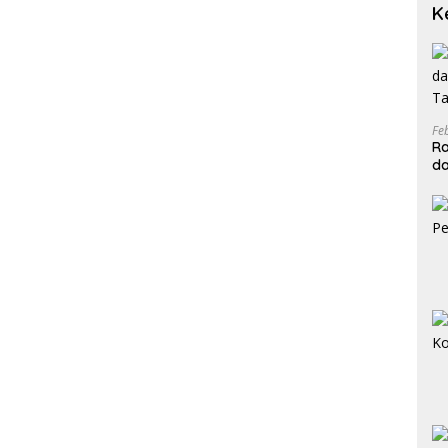
K
Fe
Ra
da
T