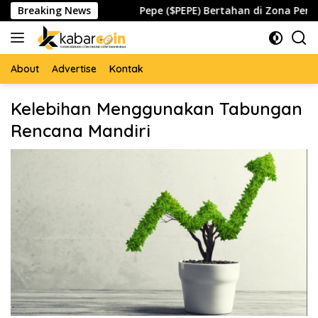
Skip
obal Waspada
Breaking News
Pepe ($PEPE) Bertahan di Zona Penting, A
to
content
About
Advertise
Kontak
Kelebihan Menggunakan Tabungan
Rencana Mandiri