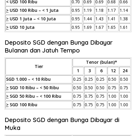
< USD 100 Ribu
0.70
0.69
0.69
0.68
0.66
>
USD 100 Ribu – < 1 Juta
0.95
1.19
1.18
1.17
1.14
>
USD 1 Juta – < 10 Juta
0.95
1.44
1.43
1.41
1.38
>
USD 10 Juta
0.95
1.69
1.67
1.65
1.61
Deposito SGD dengan Bunga Dibayar
Bulanan dan Jatuh Tempo
Tenor (bulan)*
Tier
1
3
6
12
24
SGD 1.000 – < 10 Ribu
0.25
0.25
0.25
0.50
0.50
>
SGD 10 Ribu – < 50 Ribu
0.50
0.50
0.50
0.75
0.75
>
SGD 50 Ribu – < 100 Ribu
0.75
0.75
0.75
1.00
1.00
>
SGD 100 Ribu
0.75
0.75
0.75
1.00
1.00
Deposito SGD dengan Bunga Dibayar di
Muka