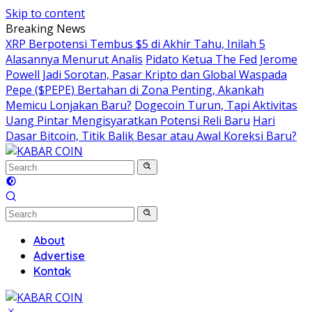
Skip to content
Breaking News
XRP Berpotensi Tembus $5 di Akhir Tahu, Inilah 5
Alasannya Menurut Analis
Pidato Ketua The Fed Jerome
Powell Jadi Sorotan, Pasar Kripto dan Global Waspada
Pepe ($PEPE) Bertahan di Zona Penting, Akankah
Memicu Lonjakan Baru?
Dogecoin Turun, Tapi Aktivitas
Uang Pintar Mengisyaratkan Potensi Reli Baru
Hari
Dasar Bitcoin, Titik Balik Besar atau Awal Koreksi Baru?
About
Advertise
Kontak