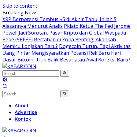
Skip to content
Breaking News
XRP Berpotensi Tembus $5 di Akhir Tahu, Inilah 5
Alasannya Menurut Analis
Pidato Ketua The Fed Jerome
Powell Jadi Sorotan, Pasar Kripto dan Global Waspada
Pepe ($PEPE) Bertahan di Zona Penting, Akankah
Memicu Lonjakan Baru?
Dogecoin Turun, Tapi Aktivitas
Uang Pintar Mengisyaratkan Potensi Reli Baru
Hari
Dasar Bitcoin, Titik Balik Besar atau Awal Koreksi Baru?
About
Advertise
Kontak