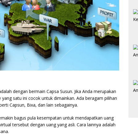
 adalah dengan bermain Capsa Susun. Jika Anda merupakan
 yang satu ini cocok untuk dimainkan. Ada beragam pilihan
erti Capsun, Bixa, dan lain sebagainya.
emakin bagus pula kesempatan untuk mendapatkan uang
virtual tersebut dengan uang yang asli. Cara lainnya adalah
sana.