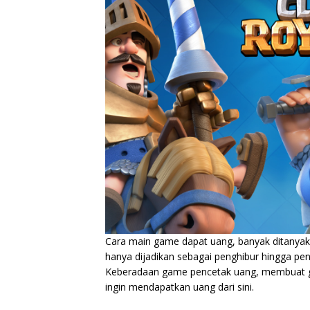
Cara main game dapat uang, banyak ditanyaka
hanya dijadikan sebagai penghibur hingga p
Keberadaan game pencetak uang, membuat g
ingin mendapatkan uang dari sini.