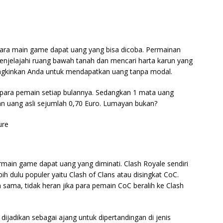
ara main game dapat uang yang bisa dicoba. Permainan
enjelajahi ruang bawah tanah dan mencari harta karun yang
mungkinkan Anda untuk mendapatkan uang tanpa modal.
para pemain setiap bulannya. Sedangkan 1 mata uang
gan uang asli sejumlah 0,70 Euro. Lumayan bukan?
rmain game dapat uang yang diminati. Clash Royale sendiri
 dulu populer yaitu Clash of Clans atau disingkat CoC.
sama, tidak heran jika para pemain CoC beralih ke Clash
 dijadikan sebagai ajang untuk dipertandingan di jenis