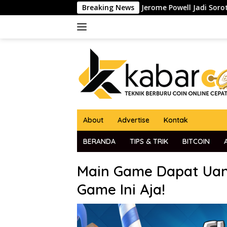
Skip
Pidato Ketua The Fed Jerome Powell Jadi Sorotan, Pasar Kript
Breaking News
to
content
About
Advertise
Kontak
BERANDA
TIPS & TRIK
BITCOIN
Main Game Dapat Ua
Game Ini Aja!