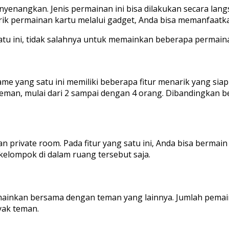
enangkan. Jenis permainan ini bisa dilakukan secara lan
arik permainan kartu melalui gadget, Anda bisa memanfaatk
u ini, tidak salahnya untuk memainkan beberapa permaina
me yang satu ini memiliki beberapa fitur menarik yang sia
 teman, mulai dari 2 sampai dengan 4 orang. Dibandingkan 
n private room. Pada fitur yang satu ini, Anda bisa berma
kelompok di dalam ruang tersebut saja.
 dimainkan bersama dengan teman yang lainnya. Jumlah pem
ak teman.