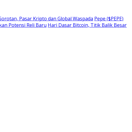
 Sorotan, Pasar Kripto dan Global Waspada
Pepe ($PEPE)
kan Potensi Reli Baru
Hari Dasar Bitcoin, Titik Balik Besar