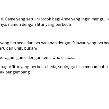
10. Game yang satu ini cocok bagi Anda yang ingin mengu
nya, namun dengan fitur yang berbeda.
tan yang berbeda dan berhadapan dengan 9 lawan yang berb
eru dan unik, bukan?
beragam game dengan tema Uno di atas..
agai fitur yang berbeda-beda, sehingga bisa menambah ke
hak pengembang.