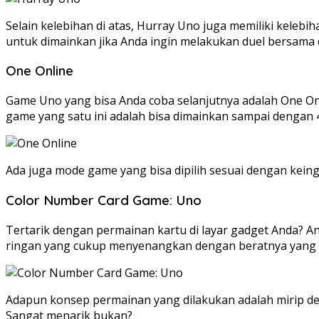
Selain kelebihan di atas, Hurray Uno juga memiliki kelebi
untuk dimainkan jika Anda ingin melakukan duel bersama
One Online
Game Uno yang bisa Anda coba selanjutnya adalah One Onli
game yang satu ini adalah bisa dimainkan sampai dengan 
Ada juga mode game yang bisa dipilih sesuai dengan keingi
Color Number Card Game: Uno
Tertarik dengan permainan kartu di layar gadget Anda? 
ringan yang cukup menyenangkan dengan beratnya yang ha
Adapun konsep permainan yang dilakukan adalah mirip de
Sangat menarik bukan?