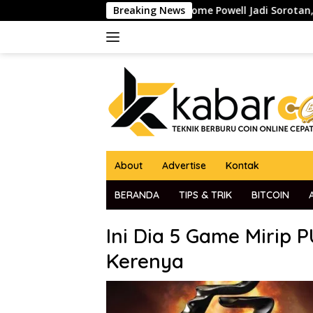
Skip
a The Fed Jerome Powell Jadi Sorotan, Pasar Kripto dan Global
Breaking News
to
content
About
Advertise
Kontak
BERANDA
TIPS & TRIK
BITCOIN
Ini Dia 5 Game Mirip
Kerenya