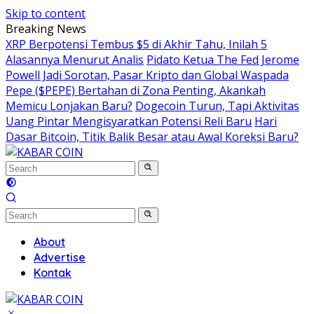
Skip to content
Breaking News
XRP Berpotensi Tembus $5 di Akhir Tahu, Inilah 5
Alasannya Menurut Analis
Pidato Ketua The Fed Jerome
Powell Jadi Sorotan, Pasar Kripto dan Global Waspada
Pepe ($PEPE) Bertahan di Zona Penting, Akankah
Memicu Lonjakan Baru?
Dogecoin Turun, Tapi Aktivitas
Uang Pintar Mengisyaratkan Potensi Reli Baru
Hari
Dasar Bitcoin, Titik Balik Besar atau Awal Koreksi Baru?
About
Advertise
Kontak