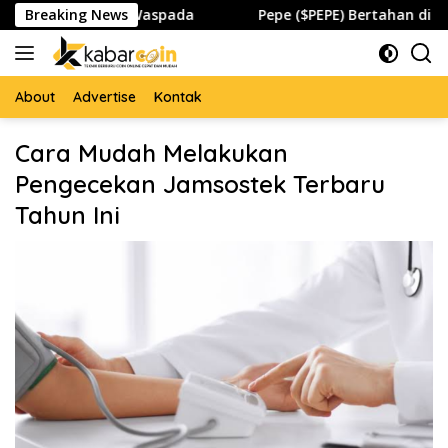
Skip
to dan Global Waspada
Breaking News
Pepe ($PEPE) Bertahan di Zona 
to
content
About
Advertise
Kontak
Cara Mudah Melakukan
Pengecekan Jamsostek Terbaru
Tahun Ini