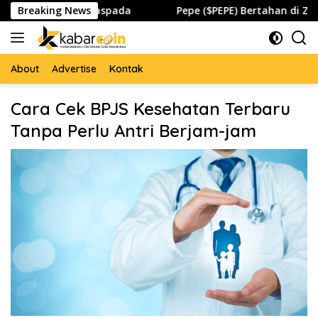
Skip
 dan Global Waspada
Breaking News
Pepe ($PEPE) Bertahan di Zona Pe
to
content
About
Advertise
Kontak
Cara Cek BPJS Kesehatan Terbaru
Tanpa Perlu Antri Berjam-jam