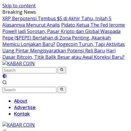
Skip to content
Breaking News
XRP Berpotensi Tembus $5 di Akhir Tahu, Inilah 5
Alasannya Menurut Analis
Pidato Ketua The Fed Jerome
Powell Jadi Sorotan, Pasar Kripto dan Global Waspada
Pepe ($PEPE) Bertahan di Zona Penting, Akankah
Memicu Lonjakan Baru?
Dogecoin Turun, Tapi Aktivitas
Uang Pintar Mengisyaratkan Potensi Reli Baru
Hari
Dasar Bitcoin, Titik Balik Besar atau Awal Koreksi Baru?
About
Advertise
Kontak