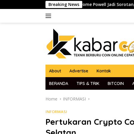
Skip
Pidato Ketua The Fed Jerome Powell Jadi Sorotan, Pasar Kripto
Breaking News
to
content
About
Advertise
Kontak
BERANDA
TIPS & TRIK
BITCOIN
Home
INFORMASI
INFORMASI
Pertukaran Crypto Coi
Selatan