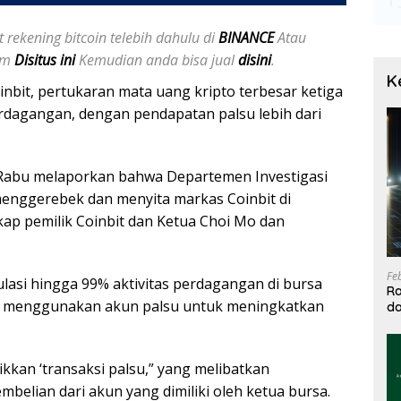
 rekening bitcoin telebih dahulu di
BINANCE
Atau
jam
Disitus ini
Kemudian anda bisa jual
disini
.
K
oinbit, pertukaran mata uang kripto terbesar ketiga
perdagangan, dengan pendapatan palsu lebih dari
i Rabu melaporkan bahwa Departemen Investigasi
menggerebek dan menyita markas Coinbit di
p pemilik Coinbit dan Ketua Choi Mo dan
Fe
asi hingga 99% aktivitas perdagangan di bursa
Ra
 menggunakan akun palsu untuk meningkatkan
da
T
kkan ‘transaksi palsu,” yang melibatkan
belian dari akun yang dimiliki oleh ketua bursa.