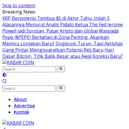
Skip to content
Breaking News
XRP Berpotensi Tembus $5 di Akhir Tahu, Inilah 5
Alasannya Menurut Analis
Pidato Ketua The Fed Jerome
Powell Jadi Sorotan, Pasar Kripto dan Global Waspada
Pepe ($PEPE) Bertahan di Zona Penting, Akankah
Memicu Lonjakan Baru?
Dogecoin Turun, Tapi Aktivitas
Uang Pintar Mengisyaratkan Potensi Reli Baru
Hari
Dasar Bitcoin, Titik Balik Besar atau Awal Koreksi Baru?
About
Advertise
Kontak